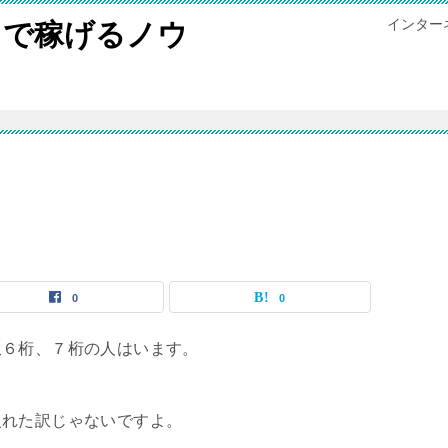
インター
トで稼げるノウ
0
0
収６桁、７桁の人はいます。
入れた訳じゃないですよ。