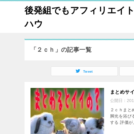
後発組でもアフィリエイ
ハウ
「２ｃｈ」の記事一覧
Tweet
まとめサ
公開日：
20
２ｃｈまと
脚光を浴びる
する 評価が