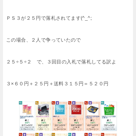
ＰＳ３が２５円で落札されてます(^_^;
この場合、２人で争っていたので
２５÷５÷２ で、３回目の入札で落札してる訳よ
３×６０円＋２５円＋送料３１５円＝５２０円