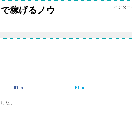
インター
トで稼げるノウ
0
0
ました。