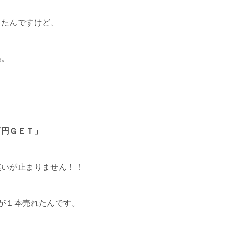
てたんですけど、
ね。
万円ＧＥＴ」
いが止まりません！！
が１本売れたんです。