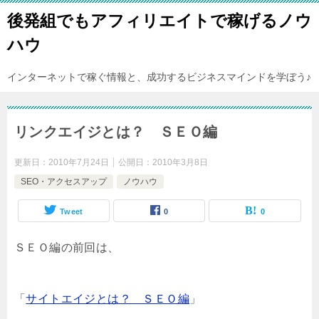
後発組でもアフィリエイトで稼げるノウ
ハウ
インターネットで稼ぐ情報と、成功するビジネスマインドを学ぼう♪
リンクエイジとは？ ＳＥＯ編
更新日：
2010年7月24日
公開日：
2010年3月8日
SEO・アクセスアップ
ノウハウ
Tweet
0
0
ＳＥＯ編の前回は、
「
サイトエイジとは？ ＳＥＯ編
」