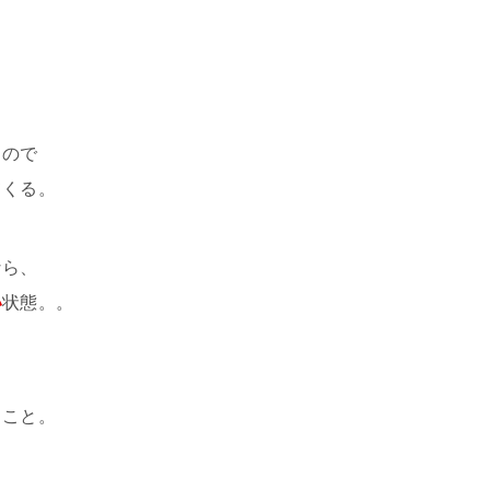
、
るので
てくる。
なら、
い
状態。。
ること。