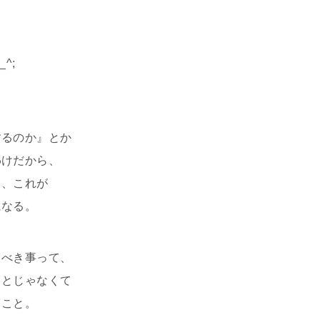
^;
するのか』とか
わけだから、
し、これが
になる。
るべき事って、
ことじゃなくて
ること。