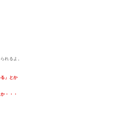
。
、
得られるよ。
いる」とか
とか・・・