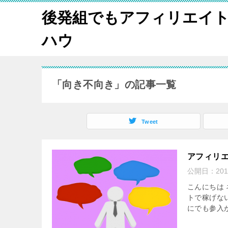
後発組でもアフィリエイ
ハウ
「向き不向き」の記事一覧
Tweet
アフィリ
公開日：
20
こんにちは
トで稼げな
にでも参入が