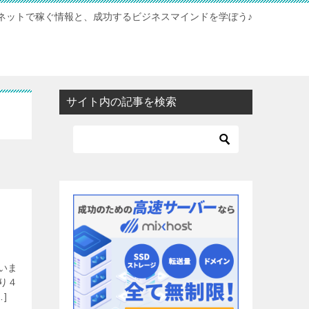
ネットで稼ぐ情報と、成功するビジネスマインドを学ぼう♪
サイト内の記事を検索
いま
り４
]