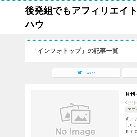
後発組でもアフィリエイ
ハウ
「インフォトップ」の記事一覧
Tweet
月刊
公開
アフ
すい
した
９７