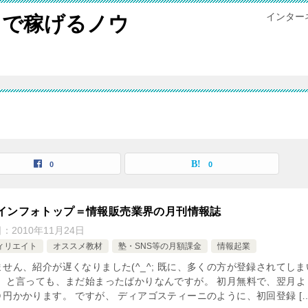
インター
トで稼げるノウ
0
0
インフォトップ＝情報販売業界の月刊情報誌
日：
2010年11月24日
ィリエイト
オススメ教材
塾・SNS等の月額課金
情報起業
ません、紹介が遅くなりました(^_^; 既に、多くの方が登録されてしま
。 と言っても、まだ始まったばかりなんですが。 初月無料で、翌月よ
０円かかります。 ですが、 ディアゴスティーニのように、初回登録 […