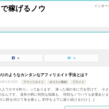
インター
トで稼げるノウ
0
0
釣りのようなカンタンなアフィリエイト手法とは？
14年3月26日
アフィリエイト
オススメ教材
プライド
氷上ワカサギ釣り』ってあります。 凍った湖の氷に穴を空けて、 小さ
釣るんです。 道具や餌に特別な知識も、 特別なノウハウも必要ありま
針に餌を付けて糸を垂らし 釣竿を上下に振り続けるだけ […]