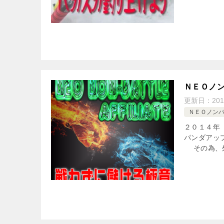
ＮＥＯノ
更新日：
20
ＮＥＯノン
２０１４年
パンダアッ
その為、外