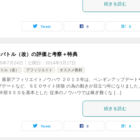
続きを読む
Tweet
0
0
ンバトル（改）の評価と考察＋特典
15年7月24日
公開日：
2014年3月17日
バトル（改）
アフィリエイト
オススメ教材
 最新アフィリエイトノウハウ ２０１３年は、ペンギンアップデート
プデートなど、ＳＥＯサイト排除 の為の動きが目立つ年になりました
部ＳＥＯを基本とした 従来のノウハウでは稼ぎ難くな […]
続きを読む
Tweet
0
0