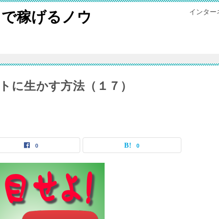
インター
トで稼げるノウ
エイトに生かす方法（１７）
0
0