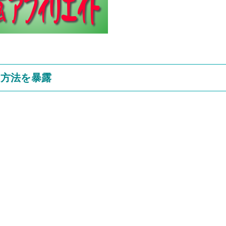
成方法を暴露
。