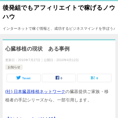
後発組でもアフィリエイトで稼げるノウ
ハウ
インターネットで稼ぐ情報と、成功するビジネスマインドを学ぼう♪
心臓移植の現状 ある事例
更新日：
2010年7月27日
公開日：
2010年4月12日
お知らせ
Tweet
0
0
(社) 日本臓器移植ネットワーク
の臓器提供ご家族・移
植者の手記シリーズから、一部引用します。