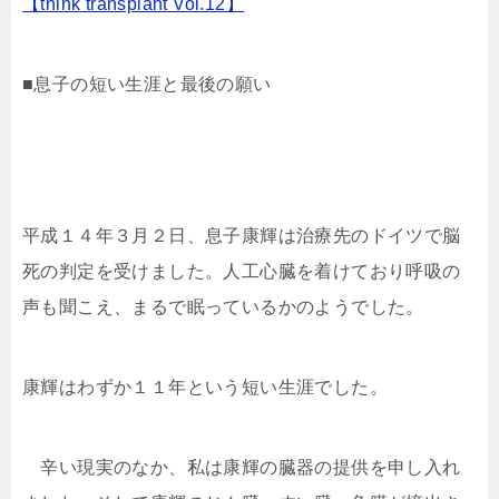
【think transplant Vol.12】
■息子の短い生涯と最後の願い
平成１４年３月２日、息子康輝は治療先のドイツで脳
死の判定を受けました。人工心臓を着けており呼吸の
声も聞こえ、まるで眠っているかのようでした。
康輝はわずか１１年という短い生涯でした。
辛い現実のなか、私は康輝の臓器の提供を申し入れ