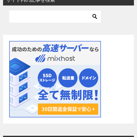
ゲ
ー
シ
ョ
ン