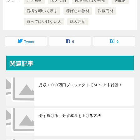
クソ商材
ダメな例
再現性のない教材
失敗例
石橋を叩いて壊す
稼げない教材
詐欺商材
買ってはいけない人
購入注意
Tweet
0
0
関連記事
月収１００万円プロジェクト【Ｍ.Ｓ.Ｐ】始動！
必ず稼げる、必ず成果を上げる方法