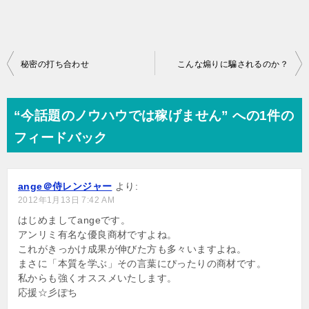
投
秘密の打ち合わせ
こんな煽りに騙されるのか？
稿
ナ
“今話題のノウハウでは稼げません” への1件の
ビ
フィードバック
ゲ
ー
ange＠侍レンジャー
より:
シ
2012年1月13日 7:42 AM
ョ
はじめましてangeです。
アンリミ有名な優良商材ですよね。
ン
これがきっかけ成果が伸びた方も多々いますよね。
まさに「本質を学ぶ」その言葉にぴったりの商材です。
私からも強くオススメいたします。
応援☆彡ぽち